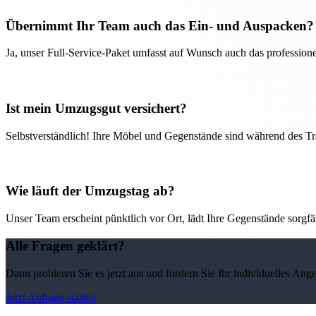
Übernimmt Ihr Team auch das Ein- und Auspacken?
Ja, unser Full-Service-Paket umfasst auf Wunsch auch das professio
Ist mein Umzugsgut versichert?
Selbstverständlich! Ihre Möbel und Gegenstände sind während des Tra
Wie läuft der Umzugstag ab?
Unser Team erscheint pünktlich vor Ort, lädt Ihre Gegenstände sorgfälti
Alle Fragen geklärt?
Dann probieren Sie es jetzt aus und fordern Sie Ihr individuelles Ang
Jetzt Anfrage starten